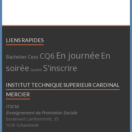
LIENS RAPIDES
En journée
En
CQ6
Bachelier
Cess
soirée
S'inscrire
Qualité
INSTITUT TECHNIQUE SUPERIEUR CARDINAL
MERCIER
ITSCM
Enseignement de Promotion Sociale
Boulevard Lambermont, 35
1030 Schaerbeek