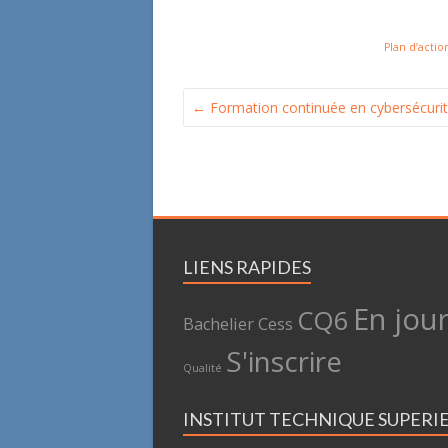
Plan d’actio
←
Formation continuée en cybersécuri
LIENS RAPIDES
En jou
CQ6
Bachelier
Cess
S'inscrire
Qualité
INSTITUT TECHNIQUE SUPERI