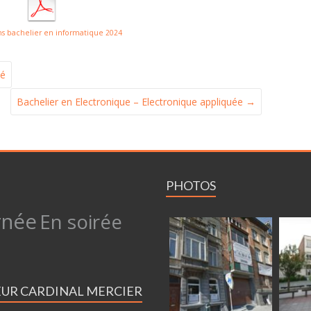
ns bachelier en informatique 2024
té
Bachelier en Electronique – Electronique appliquée
→
PHOTOS
rnée
En soirée
EUR CARDINAL MERCIER