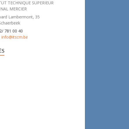
TUT TECHNIQUE SUPERIEUR
INAL MERCIER
vard Lambermont, 35
Schaerbeek
2/ 781 00 40
:
info@itscm.be
ÈS