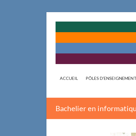
ITSCM
Institut
Technique
Cardinal
Mercier
Promotion
Sociale
ACCUEIL
PÔLES D’ENSEIGNEMEN
Bachelier en informatiqu