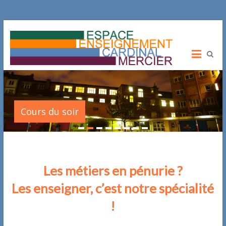
ITSCM
Institut
Technique
Cardinal
Mercier
Promotion
Cours du soir
Sociale
Les métiers en pénurie ?
Les enseigner, c’est notre spécialité
!