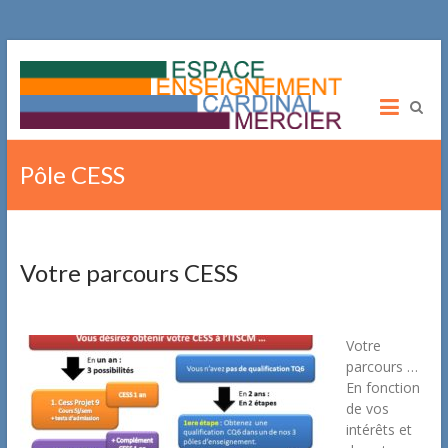
ITSCM
Institut
Technique
Cardinal
Pôle CESS
Mercier
Promotion
Sociale
Votre parcours CESS
Votre
parcours …
En fonction
de vos
intérêts et