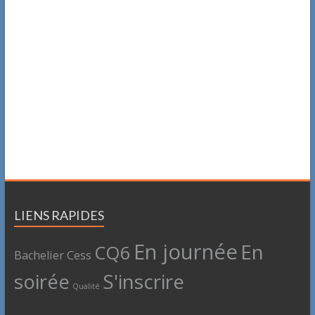
LIENS RAPIDES
En journée
En
CQ6
Bachelier
Cess
soirée
S'inscrire
Qualité