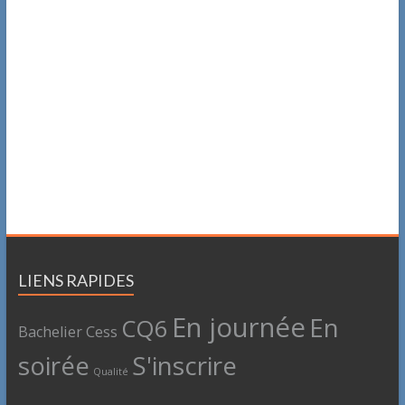
LIENS RAPIDES
En journée
En
CQ6
Bachelier
Cess
soirée
S'inscrire
Qualité