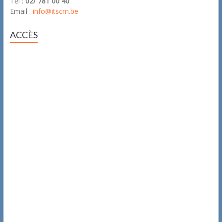
Tél :
02/ 781 00 40
Email :
info@itscm.be
ACCÈS