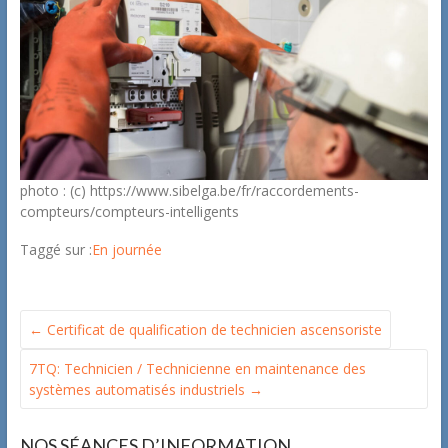
photo : (c) https://www.sibelga.be/fr/raccordements-
compteurs/compteurs-intelligents
Taggé sur :
En journée
←
Certificat de qualification de technicien ascensoriste
7TQ: Technicien / Technicienne en maintenance des
systèmes automatisés industriels
→
NOS SÉANCES D’INFORMATION