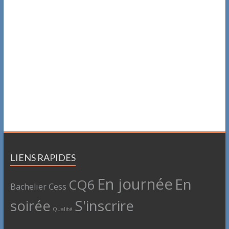
LIENS RAPIDES
En journée
En
CQ6
Bachelier
Cess
soirée
S'inscrire
Qualité